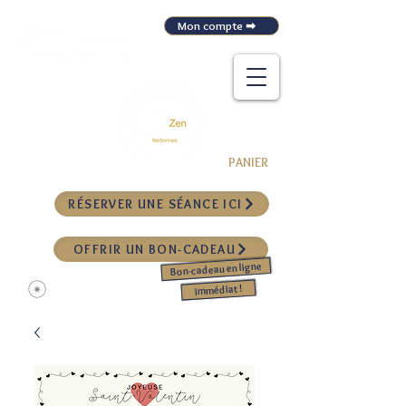
Mon compte ➡
CABINET DE MASSAGE POUR LA DÉTENTE
ET LA RÉCUPÉRATION MUSCULAIRE
&
PANIER
RÉSERVER UNE SÉANCE ICI
OFFRIR UN BON-CADEAU
Bon-cadeau en ligne
Me connecter
immédiat !