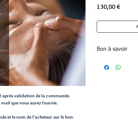
Prix
130,00 €
A
Bon à savoir
Les massages sont ré
Vegan)
Le type de massage ser
séance (massage Intuit
Ayurvédique Abhyanga, 
Femme Enceinte). Pou
é après validation de la commande.
merci de le préciser l
e mail que vous aurez fournie.
e et le nom de l'acheteur sur le bon-