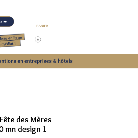
Mon compte ➡
PANIER
deau en ligne
Me connecter
mmédiat !
entions en entreprises & hôtels
Fête des Mères
0 mn design 1