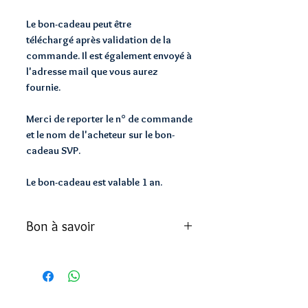
Le bon-cadeau peut être
téléchargé après validation de la
commande. Il est également envoyé à
l'adresse mail que vous aurez
fournie.
Merci de reporter le n° de commande
et le nom de l'acheteur sur le bon-
cadeau SVP.
Le bon-cadeau est valable 1 an.
Bon à savoir
Les massages sont réalisés à l'huile
GreenSpa® (Bio et Vegan)
Le type de massage sera choisi sur
place juste avant la séance (massage
Cabinet YANGSHEN
sur RDV