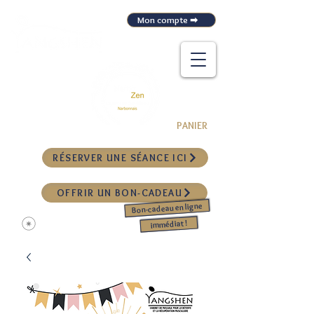
Mon compte ➡
CABINET DE MASSAGE POUR LA DÉTENTE
ET LA RÉCUPÉRATION MUSCULAIRE
&
PANIER
RÉSERVER UNE SÉANCE ICI
OFFRIR UN BON-CADEAU
Bon-cadeau en ligne
Me connecter
immédiat !