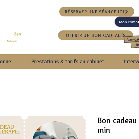
RÉSERVER UNE SÉANCE ICI
OFFRIR UN BON-CADEAU
Bon-ca
i
bonne
Prestations & tarifs au cabinet
Interv
Bon-cadeau 
min