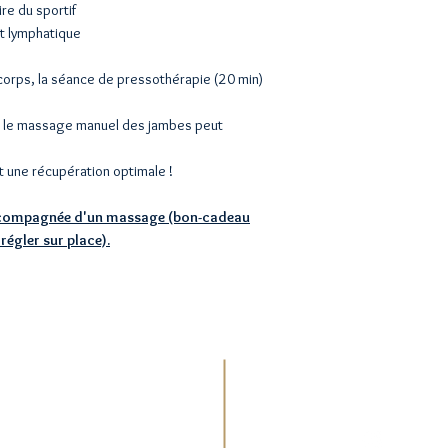
re du sportif
et lymphatique
corps, la séance de pressothérapie (20 min)
e, le massage manuel des jambes peut
t une récupération optimale !
accompagnée d'un massage (bon-cadeau
égler sur place).
Cabinet 
Lundi au v
boZen
8h
Entreprises
32 rue Si
 20h00
111
 52 29​
RDV au
+3
quement