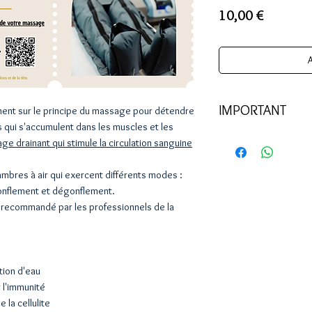
Prix
10,00 €
A
IMPORTANT
nent sur le principe du massage pour détendre
 qui s'accumulent dans les muscles et les
Le bon-cadeau peut ê
e drainant qui stimule la circulation sanguine
la commande. Il est 
que vous aurez fourn
bres à air qui exercent différents modes :
Le bon-cadeau presso
onflement et dégonflement.
séance de pressothér
recommandé par les professionnels de la
massage de 60, 90 o
tion d'eau
 l'immunité
 la cellulite