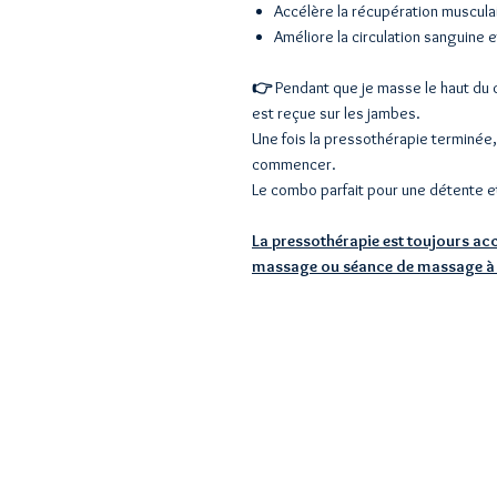
Accélère la récupération musculai
Améliore la circulation sanguine 
👉
Pendant que je masse le haut du 
est reçue sur les jambes.
Une fois la pressothérapie terminé
commencer.
Le combo parfait pour une détente e
La pressothérapie est toujours 
massage ou séance de massage à r
Agence Nar
pour Domiciles, 
7j / 7 8h00 -
+33 (0) 7 72 50
WhatsApp uni